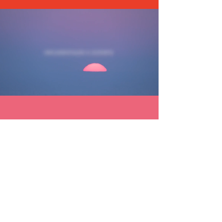
Para que o alinhamento de comunicação seja
eficaz, precisamos monitorar, revisar e prestar
todo suporte necessário durante a sua
implementação, caminhando junto da Ticket
Log e assegurando que o seu discurso esteja
sendo bem trabalhado em todos os pontos de
contato.
Apresentação do posicionamento para os
setores da Ticket Log
Treinamento da equipe