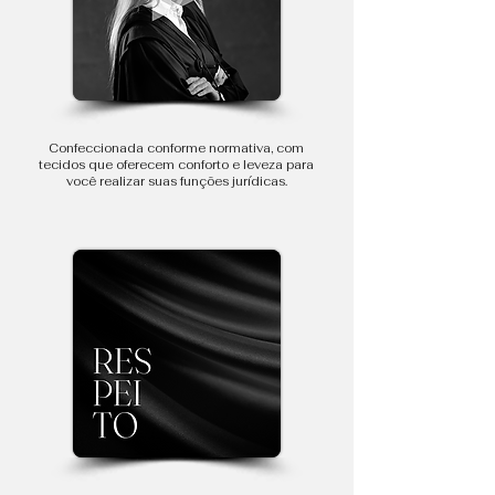
Confeccionada conforme normativa, com
tecidos que oferecem conforto e leveza para
você realizar suas funções jurídicas.